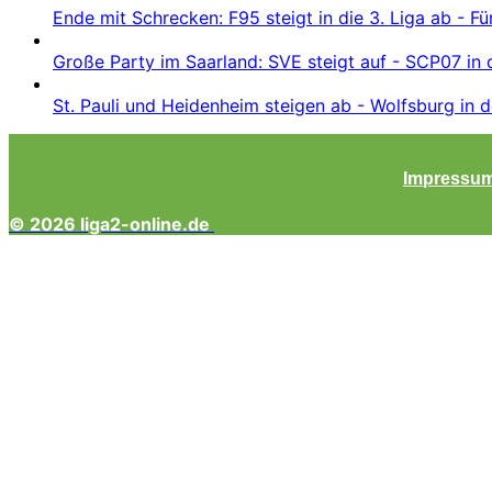
Ende mit Schrecken: F95 steigt in die 3. Liga ab - Fü
Große Party im Saarland: SVE steigt auf - SCP07 in 
St. Pauli und Heidenheim steigen ab - Wolfsburg in d
Impressu
© 2026 liga2-online.de
Schaltfläche
"Zurück
zum
Anfang"