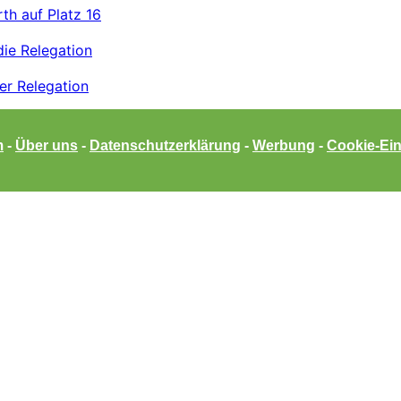
rth auf Platz 16
die Relegation
er Relegation
m
-
Über uns
-
Datenschutzerklärung
-
Werbung
-
Cookie-Ein