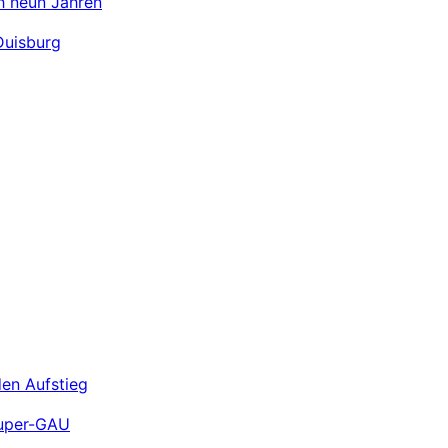
ch neun Jahren
Duisburg
den Aufstieg
Super-GAU