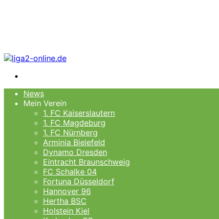
Menü
News
Mein Verein
1. FC Kaiserslautern
1. FC Magdeburg
1. FC Nürnberg
Arminia Bielefeld
Dynamo Dresden
Eintracht Braunschweig
FC Schalke 04
Fortuna Düsseldorf
Hannover 96
Hertha BSC
Holstein Kiel