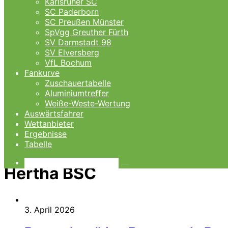
Karlsruher SC
SC Paderborn
SC Preußen Münster
SpVgg Greuther Fürth
SV Darmstadt 98
SV Elversberg
VfL Bochum
Fankurve
Zuschauertabelle
Aluminiumtreffer
Weiße-Weste-Wertung
Auswärtsfahrer
Wettanbieter
Ergebnisse
Tabelle
Hertha BSC
Suchen
3. April 2026