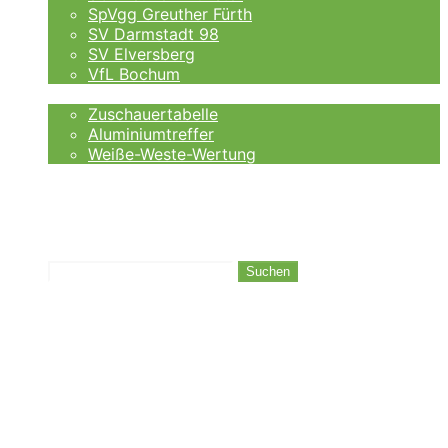
SpVgg Greuther Fürth
SV Darmstadt 98
SV Elversberg
VfL Bochum
Fankurve
Zuschauertabelle
Aluminiumtreffer
Weiße-Weste-Wertung
Auswärtsfahrer
Wettanbieter
Ergebnisse
Tabelle
Suchen