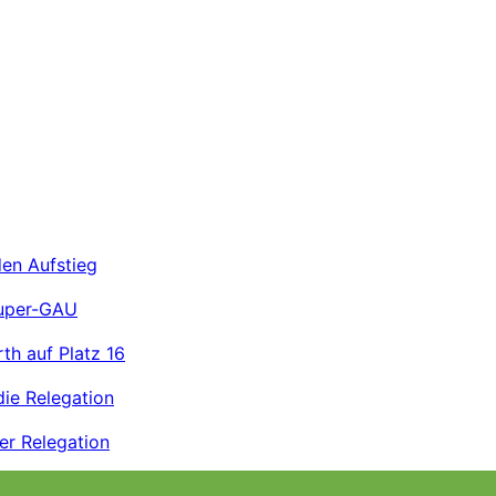
den Aufstieg
Super-GAU
rth auf Platz 16
die Relegation
er Relegation