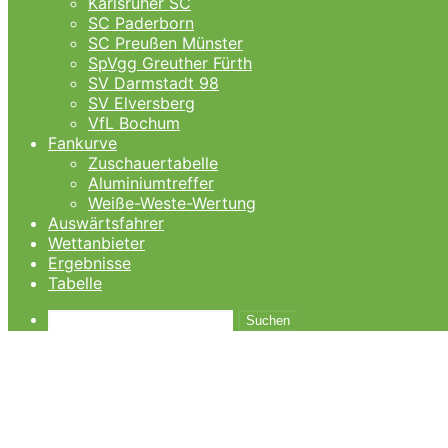
Karlsruher SC
SC Paderborn
SC Preußen Münster
SpVgg Greuther Fürth
SV Darmstadt 98
SV Elversberg
VfL Bochum
Fankurve
Zuschauertabelle
Aluminiumtreffer
Weiße-Weste-Wertung
Auswärtsfahrer
Wettanbieter
Ergebnisse
Tabelle
Suchen