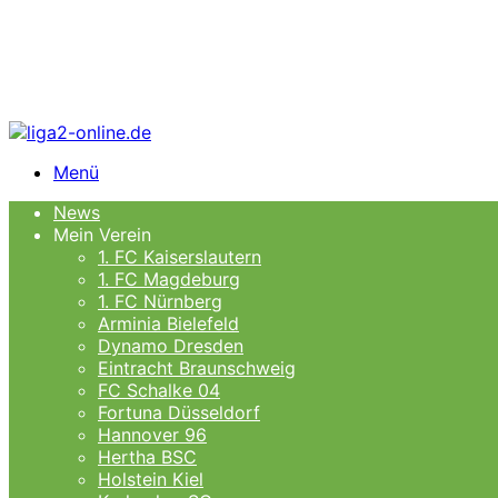
Menü
News
Mein Verein
1. FC Kaiserslautern
1. FC Magdeburg
1. FC Nürnberg
Arminia Bielefeld
Dynamo Dresden
Eintracht Braunschweig
FC Schalke 04
Fortuna Düsseldorf
Hannover 96
Hertha BSC
Holstein Kiel