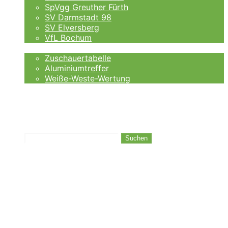
SpVgg Greuther Fürth
SV Darmstadt 98
SV Elversberg
VfL Bochum
Fankurve
Zuschauertabelle
Aluminiumtreffer
Weiße-Weste-Wertung
Auswärtsfahrer
Wettanbieter
Ergebnisse
Tabelle
Suchen