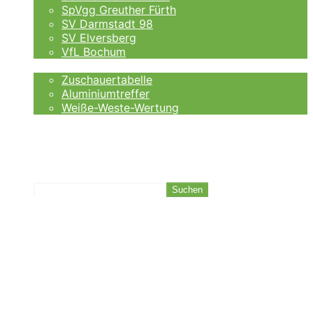
SpVgg Greuther Fürth
SV Darmstadt 98
SV Elversberg
VfL Bochum
Fankurve
Zuschauertabelle
Aluminiumtreffer
Weiße-Weste-Wertung
Auswärtsfahrer
Wettanbieter
Ergebnisse
Tabelle
Suchen