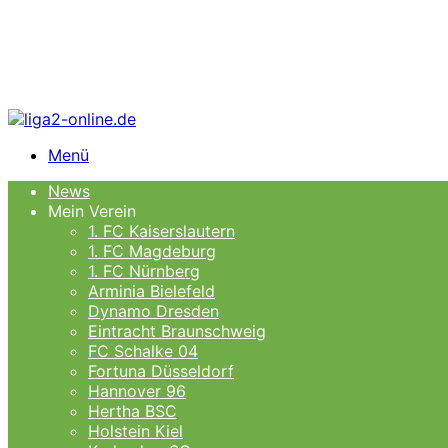
Menü
News
Mein Verein
1. FC Kaiserslautern
1. FC Magdeburg
1. FC Nürnberg
Arminia Bielefeld
Dynamo Dresden
Eintracht Braunschweig
FC Schalke 04
Fortuna Düsseldorf
Hannover 96
Hertha BSC
Holstein Kiel