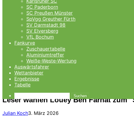
Karlsruher SC
SC Paderborn
SC Preußen Münster
SpVgg Greuther Fürth
SV Darmstadt 98
SV Elversberg
VfL Bochum
Fankurve
Zuschauertabelle
Aluminiumtreffer
Weiße-Weste-Wertung
Auswärtsfahrer
Wettanbieter
Ergebnisse
Tabelle
Suchen
Leser wählen Louey Ben Farhat zum "S
Julian Koch
3. März 2026