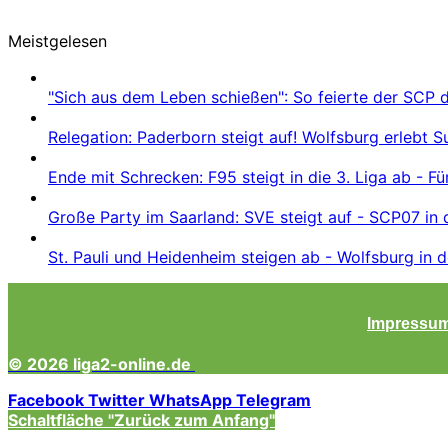
Meistgelesen
"Sich aus dem Leben schießen": So feierte der SCP 
Relegation: Paderborn steigt auf! Wolfsburg erlebt 
Ende mit Schrecken: F95 steigt in die 3. Liga ab - Fü
Große Party im Saarland: SVE steigt auf - SCP07 in 
St. Pauli und Heidenheim steigen ab - Wolfsburg in d
Impressu
© 2026 liga2-online.de
Facebook
Twitter
WhatsApp
Telegram
Schaltfläche "Zurück zum Anfang"