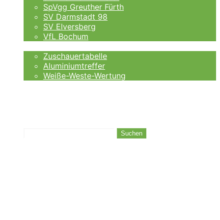
SpVgg Greuther Fürth
SV Darmstadt 98
SV Elversberg
VfL Bochum
Fankurve
Zuschauertabelle
Aluminiumtreffer
Weiße-Weste-Wertung
Auswärtsfahrer
Wettanbieter
Ergebnisse
Tabelle
Suchen