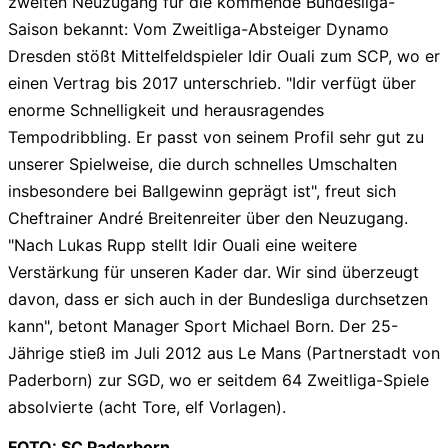
zweiten Neuzugang für die kommende Bundesliga-
Saison bekannt: Vom Zweitliga-Absteiger Dynamo
Dresden stößt Mittelfeldspieler Idir Ouali zum SCP, wo er
einen Vertrag bis 2017 unterschrieb. "Idir verfügt über
enorme Schnelligkeit und herausragendes
Tempodribbling. Er passt von seinem Profil sehr gut zu
unserer Spielweise, die durch schnelles Umschalten
insbesondere bei Ballgewinn geprägt ist", freut sich
Cheftrainer André Breitenreiter über den Neuzugang.
"Nach Lukas Rupp stellt Idir Ouali eine weitere
Verstärkung für unseren Kader dar. Wir sind überzeugt
davon, dass er sich auch in der Bundesliga durchsetzen
kann", betont Manager Sport Michael Born. Der 25-
Jährige stieß im Juli 2012 aus Le Mans (Partnerstadt von
Paderborn) zur SGD, wo er seitdem 64 Zweitliga-Spiele
absolvierte (acht Tore, elf Vorlagen).
FOTO: SC Paderborn