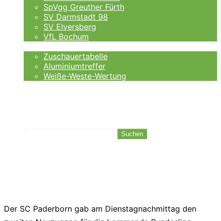
SpVgg Greuther Fürth
SV Darmstadt 98
SV Elversberg
VfL Bochum
Fankurve
Zuschauertabelle
Aluminiumtreffer
Weiße-Weste-Wertung
Auswärtsfahrer
Wettanbieter
Ergebnisse
Tabelle
Suchen
Der SC Paderborn gab am Dienstagnachmittag den