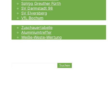
SpVgg Greuther Fürth
SV Darmstadt 98
SV Elversberg
VfL Bochum
Fankurve
Zuschauertabelle
Aluminiumtreffer
Weiße-Weste-Wertung
Auswärtsfahrer
Wettanbieter
Ergebnisse
Tabelle
Suchen