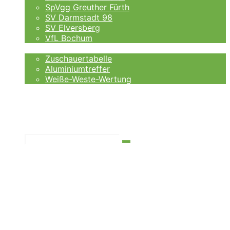
SpVgg Greuther Fürth
SV Darmstadt 98
SV Elversberg
VfL Bochum
Fankurve
Zuschauertabelle
Aluminiumtreffer
Weiße-Weste-Wertung
Auswärtsfahrer
Wettanbieter
Ergebnisse
Tabelle
Suchen