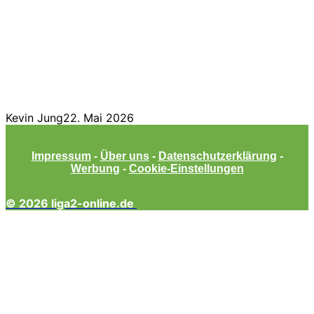
Kevin Jung
22. Mai 2026
Impressum
-
Über uns
-
Datenschutzerklärung
-
Werbung
-
Cookie-Einstellungen
© 2026 liga2-online.de
Facebook
Twitter
WhatsApp
Telegram
Schaltfläche
"Zurück
zum
Anfang"