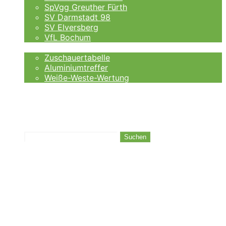
SpVgg Greuther Fürth
SV Darmstadt 98
SV Elversberg
VfL Bochum
Fankurve
Zuschauertabelle
Aluminiumtreffer
Weiße-Weste-Wertung
Auswärtsfahrer
Wettanbieter
Ergebnisse
Tabelle
Suchen