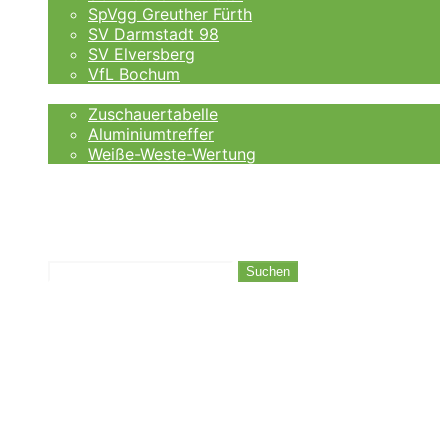
SpVgg Greuther Fürth
SV Darmstadt 98
SV Elversberg
VfL Bochum
Fankurve
Zuschauertabelle
Aluminiumtreffer
Weiße-Weste-Wertung
Auswärtsfahrer
Wettanbieter
Ergebnisse
Tabelle
Suchen