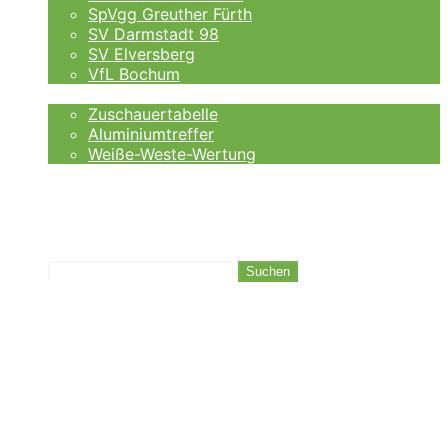
SpVgg Greuther Fürth
SV Darmstadt 98
SV Elversberg
VfL Bochum
Fankurve
Zuschauertabelle
Aluminiumtreffer
Weiße-Weste-Wertung
Auswärtsfahrer
Wettanbieter
Ergebnisse
Tabelle
Suchen