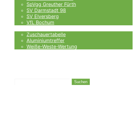
SpVgg Greuther Fürth
SV Darmstadt 98
SV Elversberg
VfL Bochum
Fankurve
Zuschauertabelle
Aluminiumtreffer
Weiße-Weste-Wertung
Auswärtsfahrer
Wettanbieter
Ergebnisse
Tabelle
Suchen