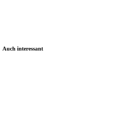
liga2-online.de
Auch interessant