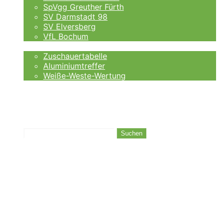
SpVgg Greuther Fürth
SV Darmstadt 98
SV Elversberg
VfL Bochum
Fankurve
Zuschauertabelle
Aluminiumtreffer
Weiße-Weste-Wertung
Auswärtsfahrer
Wettanbieter
Ergebnisse
Tabelle
Suchen