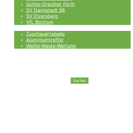
SpVgg Greuther Fürth
SV Darmstadt 98
SV Elversberg
VfL Bochum
Fankurve
Zuschauertabelle
Aluminiumtreffer
Weiße-Weste-Wertung
Auswärtsfahrer
Wettanbieter
Ergebnisse
Tabelle
Suchen