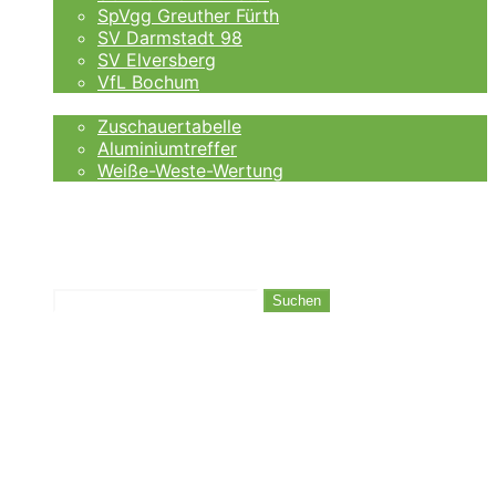
SpVgg Greuther Fürth
SV Darmstadt 98
SV Elversberg
VfL Bochum
Fankurve
Zuschauertabelle
Aluminiumtreffer
Weiße-Weste-Wertung
Auswärtsfahrer
Wettanbieter
Ergebnisse
Tabelle
Suchen