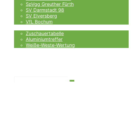
SpVgg Greuther Fürth
SV Darmstadt 98
SV Elversberg
VfL Bochum
Fankurve
Zuschauertabelle
Aluminiumtreffer
Weiße-Weste-Wertung
Auswärtsfahrer
Wettanbieter
Ergebnisse
Tabelle
Suchen