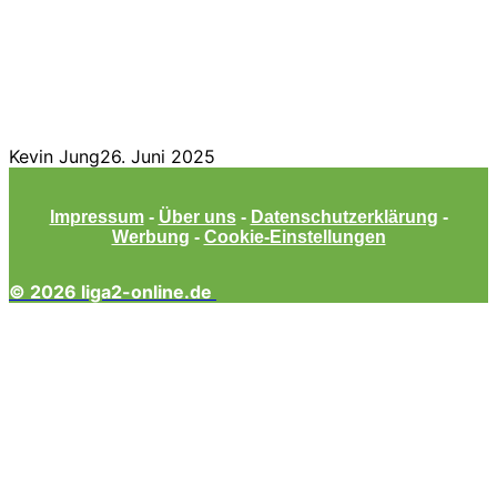
Kevin Jung
26. Juni 2025
Impressum
-
Über uns
-
Datenschutzerklärung
-
Werbung
-
Cookie-Einstellungen
© 2026 liga2-online.de
Facebook
Twitter
WhatsApp
Telegram
Schaltfläche
"Zurück
zum
Anfang"