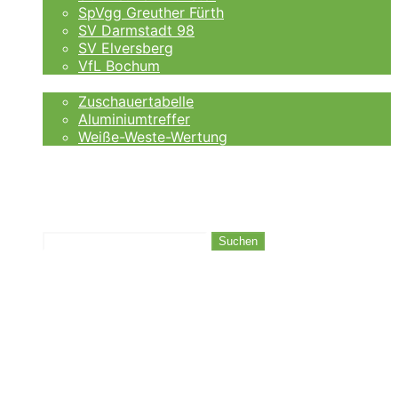
SpVgg Greuther Fürth
SV Darmstadt 98
SV Elversberg
VfL Bochum
Fankurve
Zuschauertabelle
Aluminiumtreffer
Weiße-Weste-Wertung
Auswärtsfahrer
Wettanbieter
Ergebnisse
Tabelle
Suchen