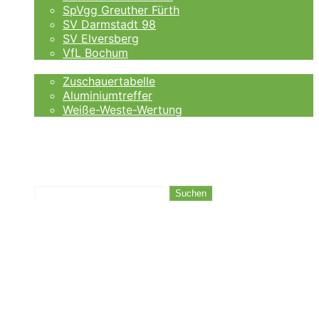
SpVgg Greuther Fürth
SV Darmstadt 98
SV Elversberg
VfL Bochum
Fankurve
Zuschauertabelle
Aluminiumtreffer
Weiße-Weste-Wertung
Auswärtsfahrer
Wettanbieter
Ergebnisse
Tabelle
Suchen