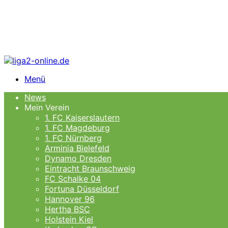
Menü
News
Mein Verein
1. FC Kaiserslautern
1. FC Magdeburg
1. FC Nürnberg
Arminia Bielefeld
Dynamo Dresden
Eintracht Braunschweig
FC Schalke 04
Fortuna Düsseldorf
Hannover 96
Hertha BSC
Holstein Kiel