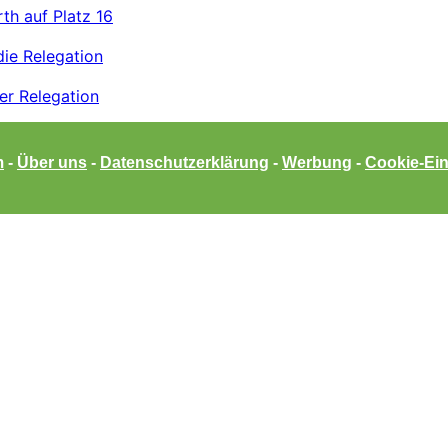
rth auf Platz 16
die Relegation
er Relegation
m
-
Über uns
-
Datenschutzerklärung
-
Werbung
-
Cookie-Ein