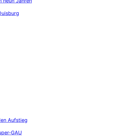
ch neun Jahren
Duisburg
den Aufstieg
Super-GAU