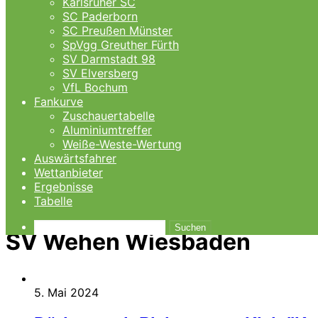
Karlsruher SC
SC Paderborn
SC Preußen Münster
SpVgg Greuther Fürth
SV Darmstadt 98
SV Elversberg
VfL Bochum
Fankurve
Zuschauertabelle
Aluminiumtreffer
Weiße-Weste-Wertung
Auswärtsfahrer
Wettanbieter
Ergebnisse
Tabelle
Suchen
SV Wehen Wiesbaden
5. Mai 2024