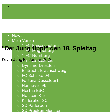
Menü
News
Mein Verein
1. FC Kaiserslautern
"Der Jung tippt" den 18. Spieltag
1. FC Magdeburg
1. FC Nürnberg
Kevin Jung
16. Januar 2026
Arminia Bielefeld
Dynamo Dresden
Eintracht Braunschweig
FC Schalke 04
Fortuna Düsseldorf
Hannover 96
Hertha BSC
Holstein Kiel
Karlsruher SC
SC Paderborn
SC Preußen Münster