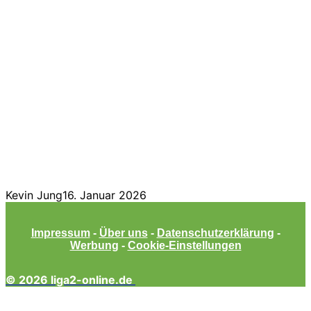
Kevin Jung
16. Januar 2026
Impressum
-
Über uns
-
Datenschutzerklärung
-
Werbung
-
Cookie-Einstellungen
© 2026 liga2-online.de
Facebook
Twitter
WhatsApp
Telegram
Schaltfläche