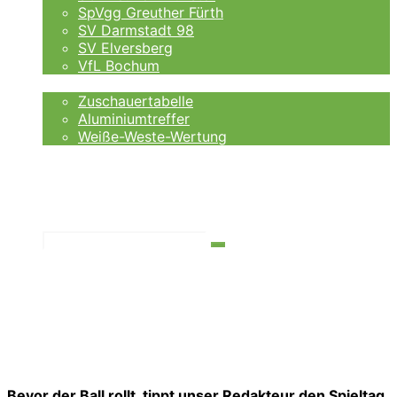
SpVgg Greuther Fürth
SV Darmstadt 98
SV Elversberg
VfL Bochum
Fankurve
Zuschauertabelle
Aluminiumtreffer
Weiße-Weste-Wertung
Auswärtsfahrer
Wettanbieter
Ergebnisse
Tabelle
Suchen
Bevor der Ball rollt, tippt unser Redakteur den Spieltag.