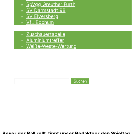
SpVgg Greuther Fürth
SV Darmstadt 98
SV Elversberg
VfL Bochum
Fankurve
Zuschauertabelle
Aluminiumtreffer
Weiße-Weste-Wertung
Auswärtsfahrer
Wettanbieter
Ergebnisse
Tabelle
Suchen
Bevor der Ball rollt, tippt unser Redakteur den Spieltag.